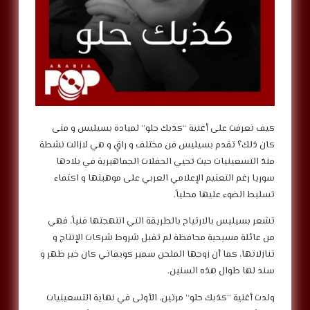
كيف تعرفت على أغنية “كذبك حلو” لميادة بسيليس و متى
كان ذلك؟ تقدم بسيليس فن مختلف و راقٍ و هي لازالت نشطة
منذ التسعينيات حيث تحيي الحفلات الجماهيرية في بلادها
سوريا رغم التعتيم الإعلامي العربي على موهبتها و اكتفاء
تسليط الضوء عليها محلياً.
تشعر بسيليس بالارتياح بالطريقة التي انتهجتها فنياً، فهي
من عائلة مسيحية محافظة لم تقبل شروط شركات الإنتاج و
تنازلاتها، كما أن زوجها الملحن سمير كويفاتي كان خير ظهر و
سند لها طوال هذه السنين.
ولدت أغنية “كذبك حلو” مرتين، الأولى في نهاية التسعينيات