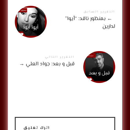
التقرير السابق
←
بمنظور ناقد: “أيوا”
لدارين
التقرير التالي
قبل و بعد: جواد العلي
→
اترك تعليق