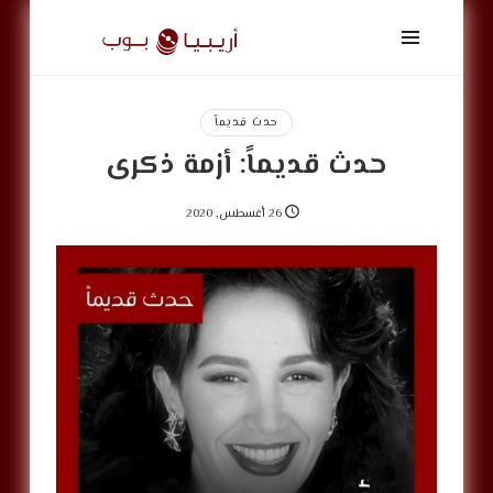
أريبيا
بوب
|
ArabiaPop
حدث قديماً
حدث قديماً: أزمة ذكرى
26 أغسطس, 2020