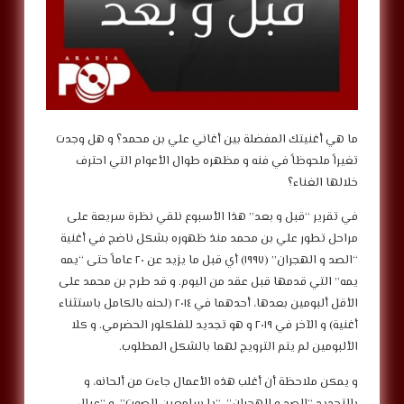
ما هي أغنيتك المفضلة بين أغاني علي بن محمد؟ و هل وجدت
تغيراً ملحوظاً في فنه و مظهره طوال الأعوام التي احترف
خلالها الغناء؟
في تقرير “قبل و بعد” هذا الأسبوع نلقي نظرة سريعة على
مراحل تطور علي بن محمد منذ ظهوره بشكل ناضج في أغنية
“الصد و الهجران” (١٩٩٧) أي قبل ما يزيد عن ٢٠ عاماً حتى “يمه
يمه” التي قدمها قبل عقد من اليوم. و قد طرح بن محمد على
الأقل ألبومين بعدها، أحدهما في ٢٠١٤ (لحنه بالكامل باستثناء
أغنية) و الآخر في ٢٠١٩ و هو تجديد للفلكلور الحضرمي. و كلا
الألبومين لم يتم الترويج لهما بالشكل المطلوب.
و يمكن ملاحظة أن أغلب هذه الأعمال جاءت من ألحانه، و
بالتحديد “الصد و الهجران”، “يا سامعين الصوت”، و “عيال