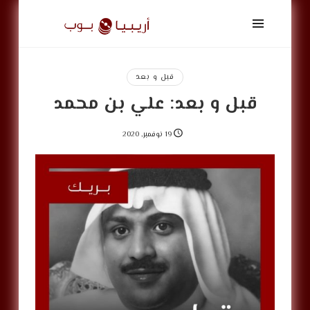
أريبيا
بوب
|
ArabiaPop
قبل و بعد
قبل و بعد: علي بن محمد
19 نوفمبر, 2020