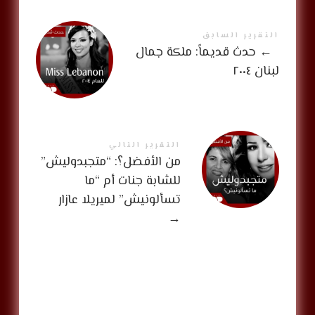
التقرير السابق
←
حدث قديماً: ملكة جمال
لبنان ٢٠٠٤
التقرير التالي
من الأفضل؟: “متجبدوليش”
للشابة جنات أم “ما
تسألونيش” لميريلا عازار
→