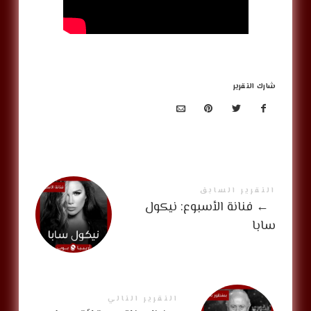
شارك التقرير
التقرير السابق
←
فنانة الأسبوع: نيكول
سابا
التقرير التالي