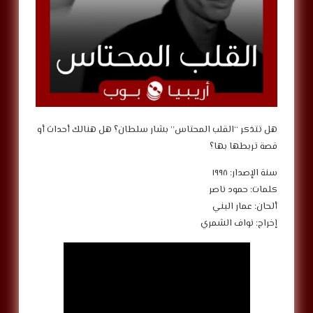
‎هل تتذكر “القلب المحتاس” بشار سلطان؟ هل هنالك أحداث أو
قصة تربطها بها؟