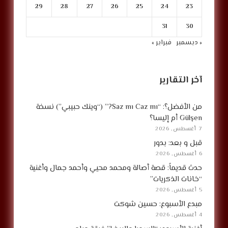
29
28
27
26
25
24
23
31
30
« ديسمبر
فبراير »
آخر التقارير
من الأفضل؟: “Saz mı Caz mı?” (“وينك حبيبي”) نسخة
Gülşen أم إليسا؟
7 أغسطس, 2026
قبل و بعد: بدور
6 أغسطس, 2026
حدث قديماً: قصة أصالة ومحمد محيي وأحمد جمال وأغنية
“خانات الذكريات”
5 أغسطس, 2026
مبدع الأسبوع: حسين شوكت
4 أغسطس, 2026