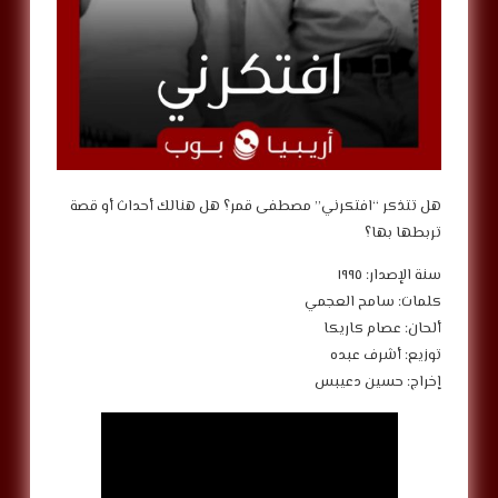
‎هل تتذكر “افتكرني” مصطفى قمر؟ هل هنالك أحداث أو قصة
تربطها بها؟