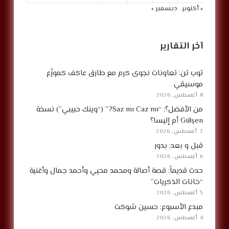
« أكتوبر
ديسمبر »
آخر التقارير
توب تن: تعاونات نجوى كرم مع طارق عاكف كموزّع
موسيقي
8 أغسطس, 2026
من الأفضل؟: “Saz mı Caz mı?” (“وينك حبيبي”) نسخة
Gülşen أم إليسا؟
7 أغسطس, 2026
قبل و بعد: بدور
6 أغسطس, 2026
حدث قديماً: قصة أصالة ومحمد محيي وأحمد جمال وأغنية
“خانات الذكريات”
5 أغسطس, 2026
مبدع الأسبوع: حسين شوكت
4 أغسطس, 2026