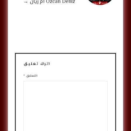
Özcan Deniz أم ريان
→
اترك تعليق
التعليق
*