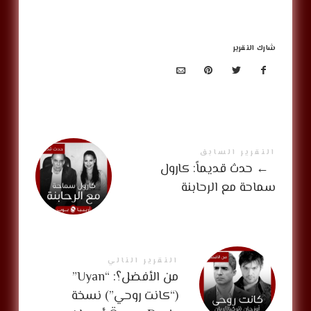
شارك التقرير
التقرير السابق
←
حدث قديماً: كارول
سماحة مع الرحابنة
التقرير التالي
من الأفضل؟: “Uyan”
(“كانت روحي”) نسخة