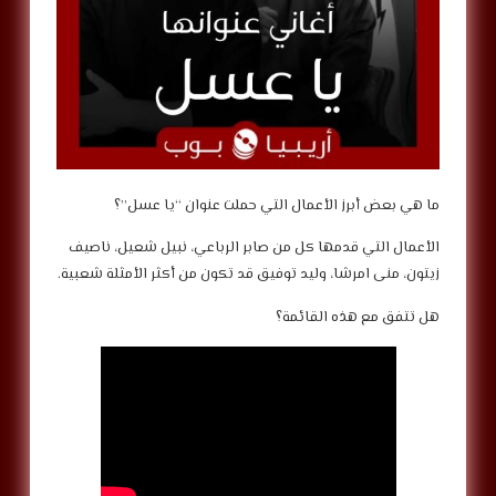
ما هي بعض أبرز الأعمال التي حملت عنوان “يا عسل”؟
الأعمال التي قدمها كل من صابر الرباعي، نبيل شعيل، ناصيف
زيتون، منى امرشا، وليد توفيق قد تكون من أكثر الأمثلة شعبية.
هل تتفق مع هذه القائمة؟