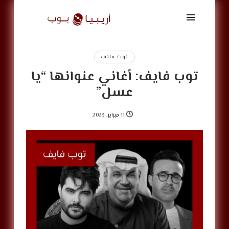
أريبيا
بوب
|
ArabiaPop
توب فايف
توب فايف: أغاني عنوانها “يا
عسل”
11 فبراير, 2023