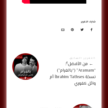
شارك التقرير
التقرير السابق
←
من الأفضل؟:
“Aramam” (“بالغرام”)
نسخة İbrahim Tatlıses أم
وائل كفوري