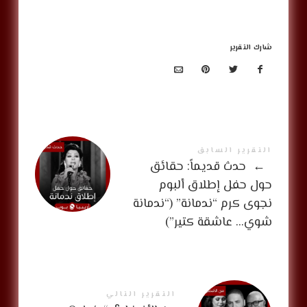
شارك التقرير
التقرير السابق
←
‏‎ حدث قديماً: حقائق
حول حفل إطلاق ألبوم
نجوى كرم “ندمانة” (“ندمانة
شوي… عاشقة كتير”)
التقرير التالي