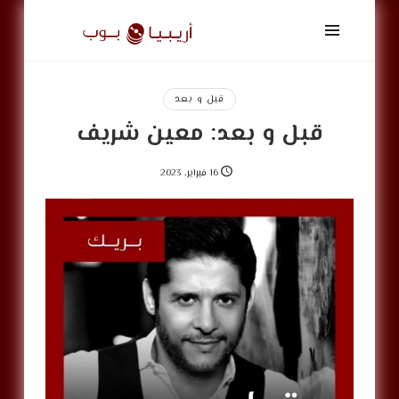
أريبيا
بوب
|
ArabiaPop
قبل و بعد
قبل و بعد: معين شريف
16 فبراير, 2023