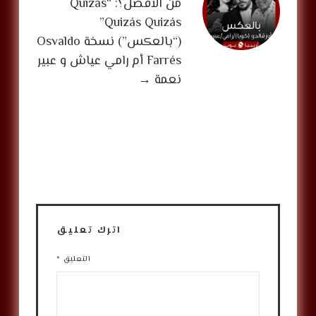
من الأفضل؟: “Quizás
Quizás Quizás”
(“بالعكس”) نسخة Osvaldo
Farrés أم رامي عياش و عبير
نعمة
→
اترك تعليق
التعليق
*