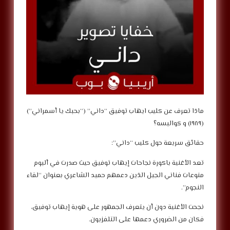
‎ماذا تعرف عن كليب ايهاب توفيق “داني” (“بحبك يا أسمراني”)
(١٩٨٩) و كواليسه؟
‎تعد الأغنية باكورة نجاحات إيهاب توفيق حيث صدرت في ألبوم
منوعات فناني الجيل الذين دعمهم حميد الشاعري بعنوان “لقاء
النجوم”.
‎نجحت الأغنية دون أن يتعرف الجمهور على هوية إيهاب توفيق،
فكان من الضروري دعمها على التلفزيون.