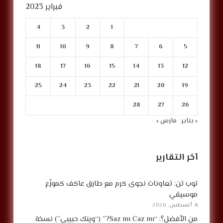
فبراير 2023
4
3
2
1
11
10
9
8
7
6
5
18
17
16
15
14
13
12
25
24
23
22
21
20
19
28
27
26
« يناير
مارس »
آخر التقارير
توب تن: تعاونات نجوى كرم مع طارق عاكف كموزّع
موسيقي
8 أغسطس, 2026
من الأفضل؟: “Saz mı Caz mı?” (“وينك حبيبي”) نسخة