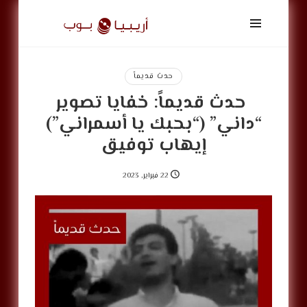
أريبيا
بوب
|
ArabiaPop
حدث قديماً
‏‎ حدث قديماً: خفايا تصوير
“داني” (“بحبك يا أسمراني”)
إيهاب توفيق
22 فبراير, 2023