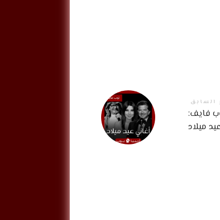
 السابق
 فايف:
يد ميلاد