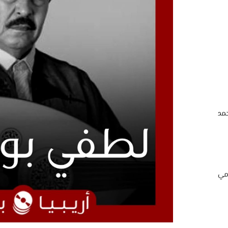
مد
امي