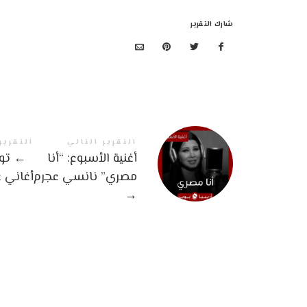
شارك التقرير
التقرير التالي
التقرير
أغنية الأسبوع: “أنا
←
توب
مصري” نانسي عجرم
أغاني ع
→