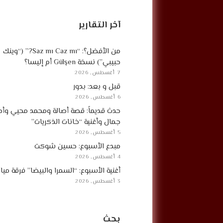
آخر التقارير
من الأفضل؟: “Saz mı Caz mı?” (“وينك
حبيبي”) نسخة Gülşen أم إليسا؟
7 أغسطس, 2026
قبل و بعد: بدور
6 أغسطس, 2026
حدث قديماً: قصة أصالة ومحمد محيي وأح
جمال وأغنية “خانات الذكريات”
5 أغسطس, 2026
مبدع الأسبوع: حسين شوكت
4 أغسطس, 2026
أغنية الأسبوع: “السمرا والبيضا” فرقة مي
3 أغسطس, 2026
بحث