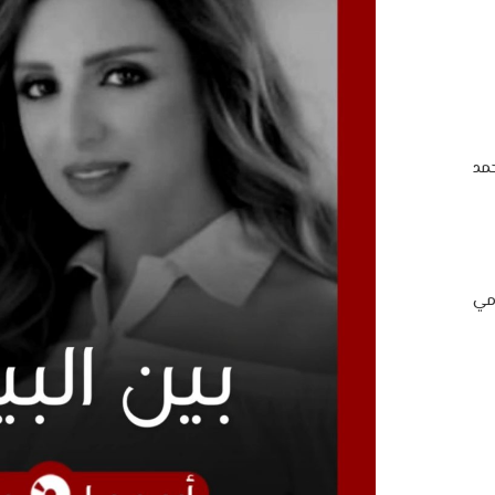
مد
امي