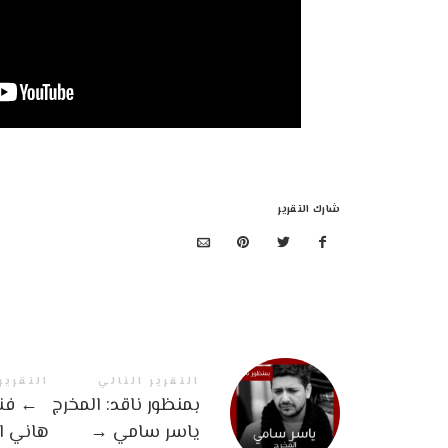
شارك التقرير
التقرير التالي
التقرير
بمنظور ناقد: المخرج
←
فنا
ياسر سامي
→
هاني ا