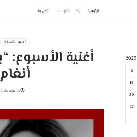
أ
الرئيسية
نبذة
تقارير
اتصل بنا
ب
|
أغنية الأسبوع
أغنية الأسبوع: “ب
p
أنغام
6
13
15 مايو, 2023
20
27