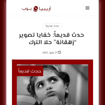
أريبيا
بوب
|
ArabiaPop
حدث قديماً
‏‎ حدث قديماً: خفايا تصوير
“زهقانة” حلا الترك
17 مايو, 2023