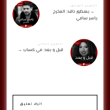
التقرير السابق
←
بمنظور ناقد: المخرج
ياسر سامي
التقرير التالي
قبل و بعد: مي كساب
→
اترك تعليق