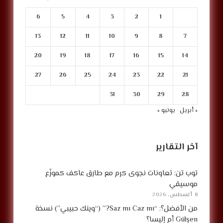
6
5
4
3
2
1
13
12
11
10
9
8
7
20
19
18
17
16
15
14
27
26
25
24
23
22
21
31
30
29
28
« أبريل
يونيو »
آخر التقارير
توب تن: تعاونات نجوى كرم مع طارق عاكف كموزّع
موسيقي
8 أغسطس, 2026
من الأفضل؟: “Saz mı Caz mı?” (“وينك حبيبي”) نسخة
Gülşen أم إليسا؟