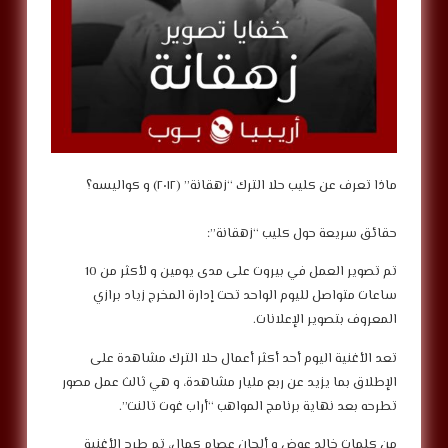
ماذا تعرف عن كليب حلا الترك “زهقانة” (٢٠١٢) و كواليسه؟
حقائق سريعة حول كليب “زهقانة”:
تم تصوير العمل في بيروت على مدى يومين و لأكثر من 10
ساعات متواصل لليوم الواحد تحت إدارة المخرج زياد برازي
المعروف بتصوير الإعلانات.
تعد الأغنية اليوم أحد أكثر أعمال حلا الترك مشاهدة على
الإطلاق بما يزيد عن ربع مليار مشاهدة، و هي ثالث عمل مصور
تطرحه بعد نهاية برنامج المواهب “أراب غوت تالنت”.
من كلمات خالد عوض و ألحان عصام كمال، تم طرح الأغنية