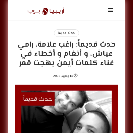
أريبيا
بوب
|
ArabiaPop
حدث قديماً
حدث قديماً: راغب علامة، رامي
عياش، و أنغام و أخطاء في
غناء كلمات أيمن بهجت قمر
14 يونيو, 2023