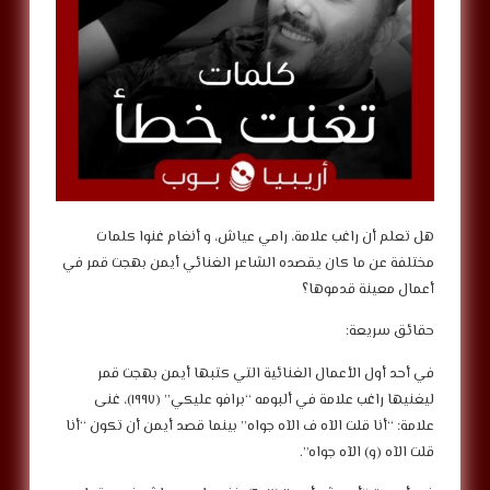
هل تعلم أن راغب علامة، رامي عياش، و أنغام غنوا كلمات
مختلفة عن ما كان يقصده الشاعر الغنائي أيمن بهجت قمر في
أعمال معينة قدموها؟
حقائق سريعة:
في أحد أول الأعمال الغنائية التي كتبها أيمن بهجت قمر
ليغنيها راغب علامة في ألبومه “برافو عليكي” (١٩٩٧)، غنى
علامة: “أنا قلت الآه ف الآه جواه” بينما قصد أيمن أن تكون “أنا
قلت الآه (و) الآه جواه”.