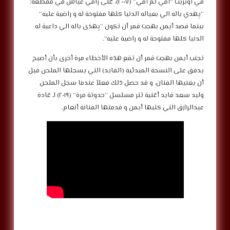
في أوبريت “أمي ثم أمي” (٢٠٠٧)، غنى رامي عياش في مقطعه:
“يِهدي باله الي بعياله الدنيا كلها مفتوحة له و راضية عليه”
بينما قصد أيمن بهجت قمر أن تكون “يِهدَى باله الي داعية له
الدنيا كلها مفتوحة له و راضية عليه”.
تجنب أيمن بهجت قمر أن تقع هذه الأخطاء مرة أخرى بأن أصبح
يدقق على النسخة المبدئية (القايد) التي يسجلها الملحن قبل
أن يغنيها الفنان، و قد حصل ذلك فعلاً عندما سجل الملحن
وليد سعد قايد أغنية تتر مسلسل “حدوتة مرة” (٢٠١٩) لـ غادة
عبدالرازق التي كتبها أيمن و قدمتها الفنانة أنغام.