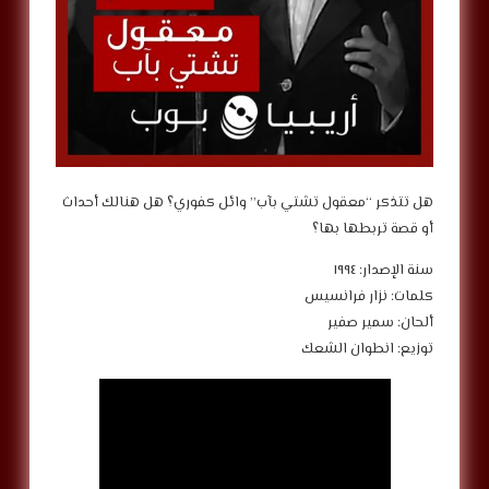
هل تتذكر “معقول تشتي بآب” وائل كفوري؟ هل هنالك أحداث
أو قصة تربطها بها؟
سنة الإصدار: ١٩٩٤
كلمات: نزار فرانسيس
ألحان: سمير صفير
توزيع: انطوان الشعك