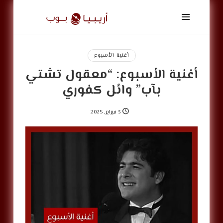
أريبيا
بوب
|
ArabiaPop
أغنية الأسبوع
أغنية الأسبوع: “معقول تشتي
بآب” وائل كفوري
3 فبراير, 2025