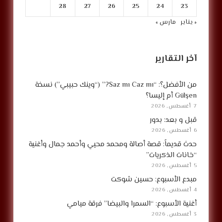
28
27
26
25
24
23
« يناير
مارس »
آخر التقارير
من الأفضل؟: “Saz mı Caz mı?” (“وينك حبيبي”) نسخة
Gülşen أم إليسا؟
7 أغسطس, 2026
قبل و بعد: بدور
6 أغسطس, 2026
حدث قديماً: قصة أصالة ومحمد محيي وأحمد جمال وأغنية
“خانات الذكريات”
5 أغسطس, 2026
مبدع الأسبوع: حسين شوكت
4 أغسطس, 2026
أغنية الأسبوع: “السمرا والبيضا” فرقة ميامي
3 أغسطس, 2026