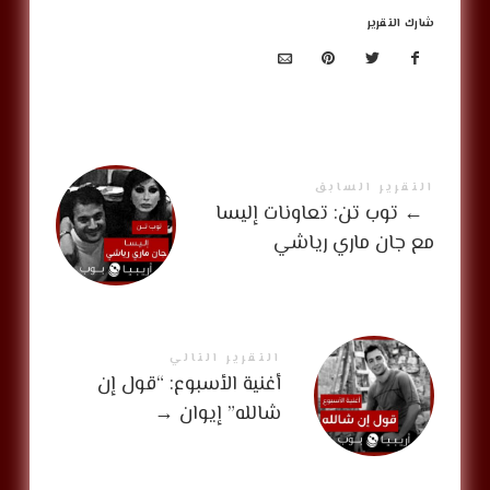
شارك التقرير
التقرير السابق
←
توب تن: تعاونات إليسا
مع جان ماري رياشي
التقرير التالي
أغنية الأسبوع: “قول إن
شالله” إيوان
→