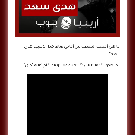
ما هي أغنيتك المفضلة بين أغاني فنانة هذا الأسبوع هدى
سعد؟
“ما صدق”؟ “ماكنتش”؟ “بغيتو ولا كرهتو”؟ أم أغنية أخرى؟