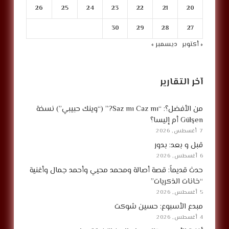
26
25
24
23
22
21
20
30
29
28
27
« أكتوبر
ديسمبر »
آخر التقارير
من الأفضل؟: “Saz mı Caz mı?” (“وينك حبيبي”) نسخة
Gülşen أم إليسا؟
7 أغسطس, 2026
قبل و بعد: بدور
6 أغسطس, 2026
حدث قديماً: قصة أصالة ومحمد محيي وأحمد جمال وأغنية
“خانات الذكريات”
5 أغسطس, 2026
مبدع الأسبوع: حسين شوكت
4 أغسطس, 2026