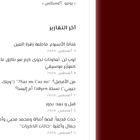
« يونيو
أغسطس »
آخر التقارير
فنانة الأسبوع: فاطمة زهرة العين
9 أغسطس, 2026
توب تن: تعاونات نجوى كرم مع طارق ع
كموزّع موسيقي
8 أغسطس, 2026
من الأفضل؟: “Saz mı Caz mı?” (“وينك
حبيبي”) نسخة Gülşen أم إليسا؟
7 أغسطس, 2026
قبل و بعد: بدور
6 أغسطس, 2026
حدث قديماً: قصة أصالة ومحمد محيي وأح
جمال وأغنية “خانات الذكريات”
5 أغسطس, 2026