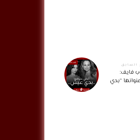
 السابق
 فايف:
نوانها “بدي