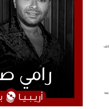
اكف
مد