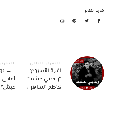
شارك التقرير
التقرير التالي
التقرير
أغنية الأسبوع:
←
توب
“زيديني عشقاً”
أغاني ع
كاظم الساهر
→
عيش”