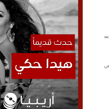
مد
امي