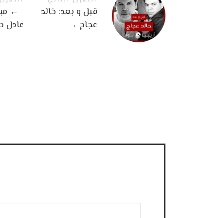
التقرير التالي
التقرير
قبل و بعد: خالد
←
مبد
عجاج
→
عادل ح