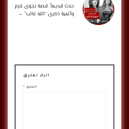
حدث قديماً: قصة نجوى كرم
وأغنية ذكرى “الله غالب”
→
اترك تعليق
التعليق
*