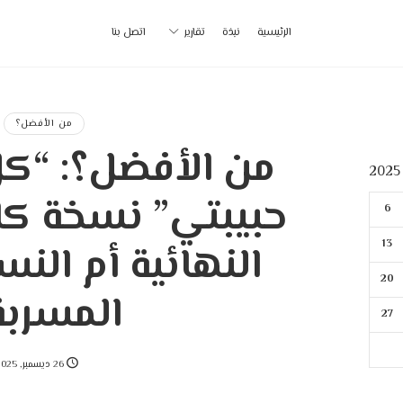
أ
الرئيسية
نبذة
تقارير
اتصل بنا
ب
|
من الأفضل؟
من الأفضل؟: “كل
p
حبيبتي” نسخة كا
6
13
النهائية أم النس
20
المسربة
27
26 ديسمبر, 2025