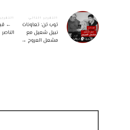
التقرير التالي
التقرير
توب تن: تعاونات
←
قبل
نبيل شعيل مع
الناصر
مشعل العروج
→