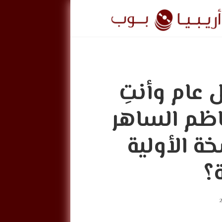
ريبيا
وب
 عام وأنتِ
ArabiaPo
ظم الساهر
خة الأولية
؟