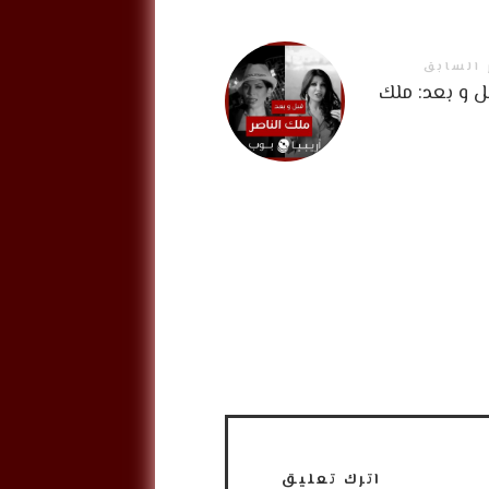
 السابق
 و بعد: ملك
اترك تعليق