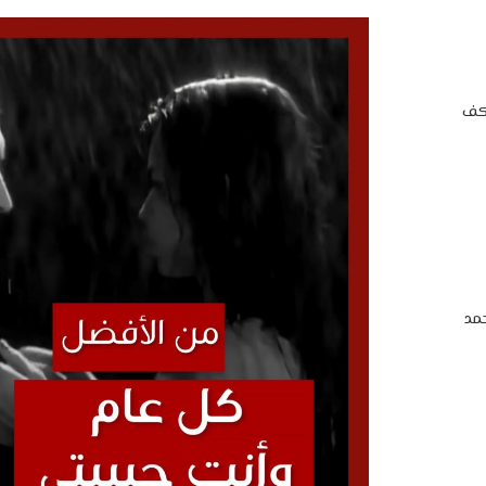
اكف
مد