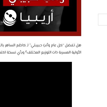
هل تفضل “كل عام وأنتِ حبيبتي” لـ كاظم الساهر بالن
الأولية المسربة ذات التوزيع المختلف؟ وبأي نسخة اك