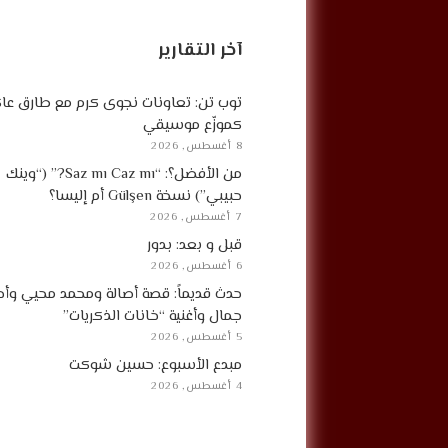
آخر التقارير
توب تن: تعاونات نجوى كرم مع طارق ع
كموزّع موسيقي
8 أغسطس, 2026
من الأفضل؟: “Saz mı Caz mı?” (“وينك
حبيبي”) نسخة Gülşen أم إليسا؟
7 أغسطس, 2026
قبل و بعد: بدور
6 أغسطس, 2026
حدث قديماً: قصة أصالة ومحمد محيي وأح
جمال وأغنية “خانات الذكريات”
5 أغسطس, 2026
مبدع الأسبوع: حسين شوكت
4 أغسطس, 2026